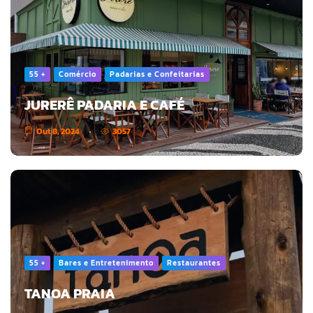
55 +
Comércio
Padarias e Confeitarias
JURERÊ PADARIA E CAFÉ
Out 8, 2024
3057
55 +
Bares e Entretenimento
Restaurantes
TANOA PRAIA