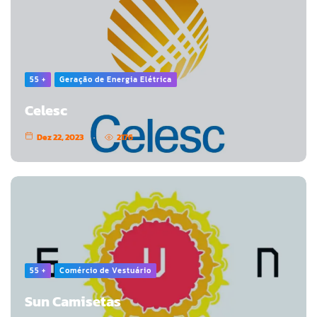
55 +
Geração de Energia Elétrica
Celesc
Dez 22, 2023
2176
55 +
Comércio de Vestuário
Sun Camisetas