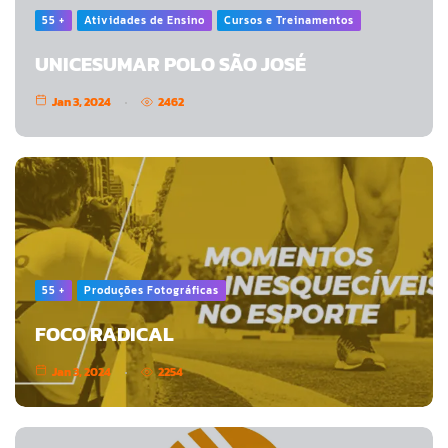
55 +
Atividades de Ensino
Cursos e Treinamentos
UNICESUMAR POLO SÃO JOSÉ
Jan 3, 2024
2462
55 +
Produções Fotográficas
FOCO RADICAL
Jan 3, 2024
2254