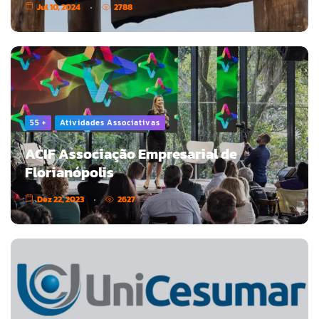
Jul 10, 2024
2788
55 +
Atividades Associativas
ACIF Associação Empresarial de
Florianópolis
Dez 22, 2023
2627