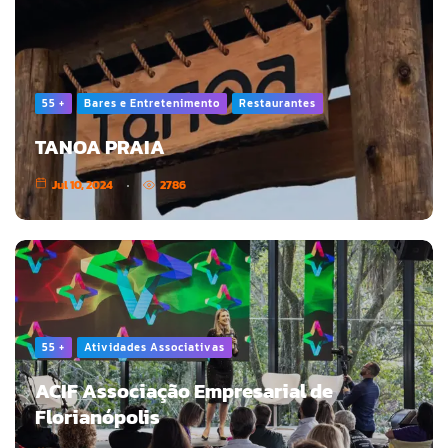
55 +
Bares e Entretenimento
Restaurantes
TANOA PRAIA
Jul 10, 2024
2786
55 +
Atividades Associativas
ACIF Associação Empresarial de
Florianópolis