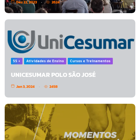
Dez 22, 2023
2624
55 +
Atividades de Ensino
Cursos e Treinamentos
UNICESUMAR POLO SÃO JOSÉ
Jan 3, 2024
2458