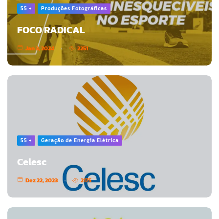
55 +
Produções Fotográficas
FOCO RADICAL
Jan 3, 2024
2251
55 +
Geração de Energia Elétrica
Celesc
Dez 22, 2023
2175