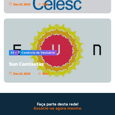
Dez 22, 2023
2173
55 +
Comércio de Vestuário
Sun Camisetas
Dez 22, 2023
1864
Faça parte desta rede!
Associe-se agora mesmo.