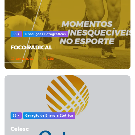
55 +
Produções Fotográficas
FOCO RADICAL
Jan 3, 2024
2251
55 +
Geração de Energia Elétrica
Celesc