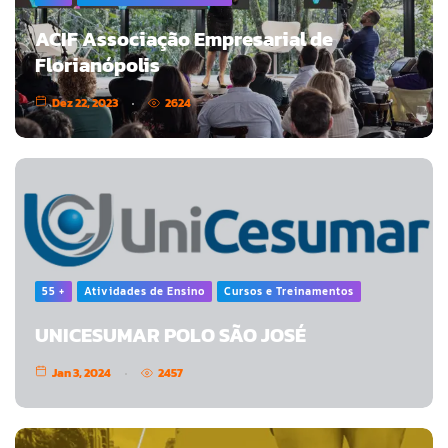
ACIF Associação Empresarial de
Florianópolis
Dez 22, 2023
2624
55 +
Atividades de Ensino
Cursos e Treinamentos
UNICESUMAR POLO SÃO JOSÉ
Jan 3, 2024
2457