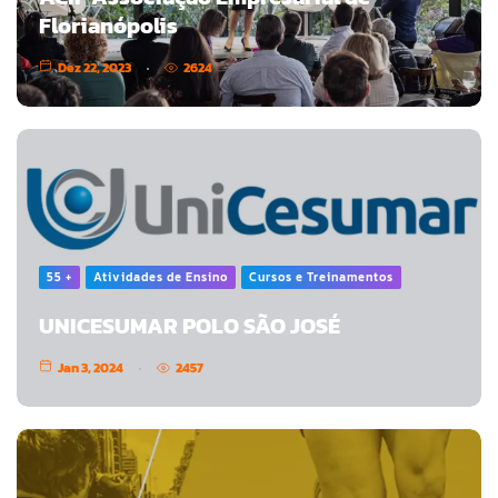
Florianópolis
Dez 22, 2023
2624
55 +
Atividades de Ensino
Cursos e Treinamentos
UNICESUMAR POLO SÃO JOSÉ
Jan 3, 2024
2457