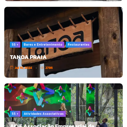
55 +
Bares e Entretenimento
Restaurantes
TANOA PRAIA
Jul 10, 2024
2786
55 +
Atividades Associativas
ACIF Associação Empresarial de