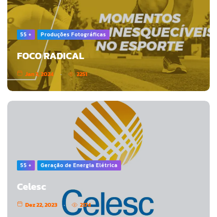
55 +
Produções Fotográficas
FOCO RADICAL
Jan 3, 2024
2251
55 +
Geração de Energia Elétrica
Celesc
Dez 22, 2023
2174