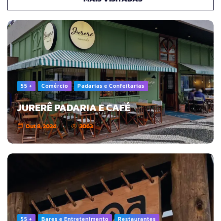
55 +
Comércio
Padarias e Confeitarias
JURERÊ PADARIA E CAFÉ
Out 8, 2024
3063
55 +
Bares e Entretenimento
Restaurantes