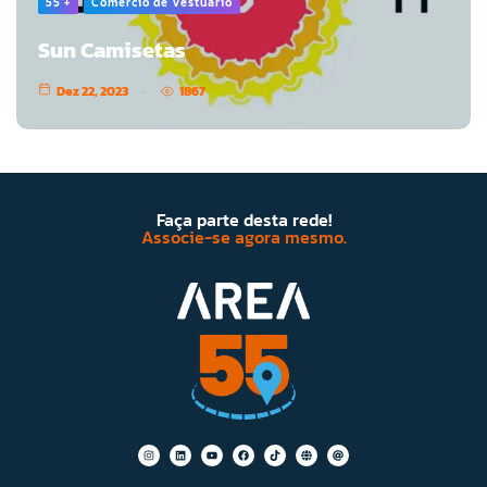
55 +
Comércio de Vestuário
Sun Camisetas
Dez 22, 2023
1867
Faça parte desta rede!
Associe-se agora mesmo.