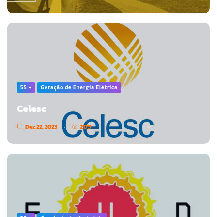
55 +
Geração de Energia Elétrica
Celesc
Dez 22, 2023
2179