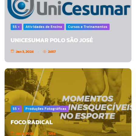
55 +
Atividades de Ensino
Cursos e Treinamentos
UNICESUMAR POLO SÃO JOSÉ
Jan 3, 2024
2467
55 +
Produções Fotográficas
FOCO RADICAL
Jan 3, 2024
2254