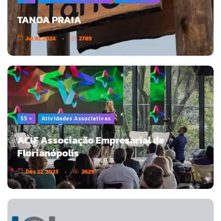
TANOA PRAIA
Jul 10, 2024
2789
55 +
Atividades Associativas
ACIF Associação Empresarial de
Florianópolis
Dez 22, 2023
2629