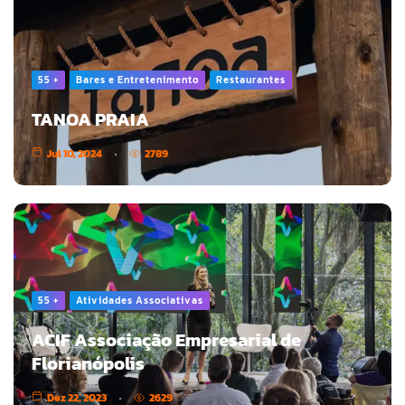
55 +
Bares e Entretenimento
Restaurantes
TANOA PRAIA
Jul 10, 2024
2789
55 +
Atividades Associativas
ACIF Associação Empresarial de
Florianópolis
Dez 22, 2023
2629