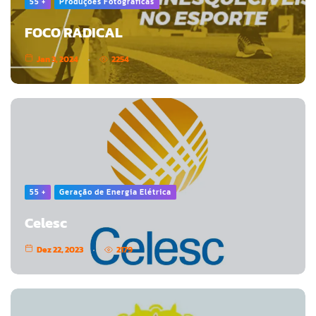
55 +
Produções Fotográficas
FOCO RADICAL
Jan 3, 2024
2254
55 +
Geração de Energia Elétrica
Celesc
Dez 22, 2023
2179