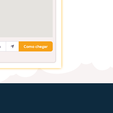
ocalização
Como chegar