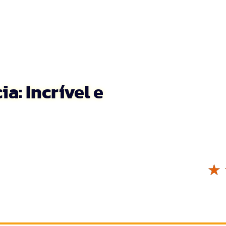
a: Incrível e
☆