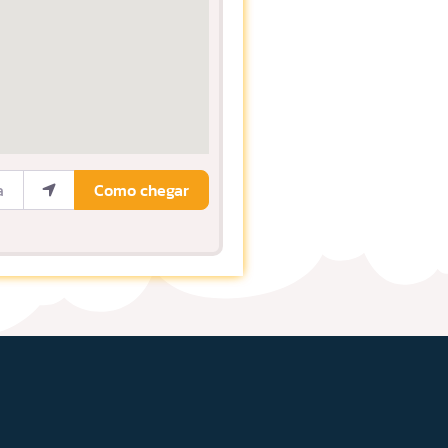
ocalização
Como chegar