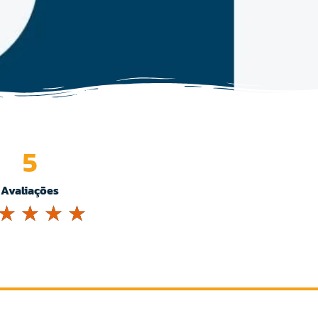
5
Avaliações
☆
☆
☆
☆