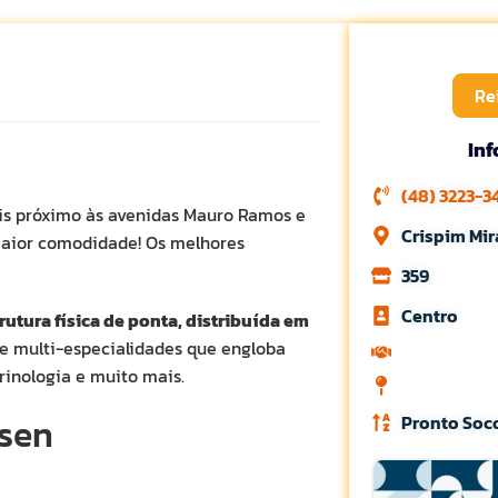
Re
In
(48) 3223-3
lis próximo às avenidas Mauro Ramos e
Crispim Mir
a maior comodidade! Os melhores
359
Centro
rutura física de ponta, distribuída em
de multi-especialidades que engloba
crinologia e muito mais.
ksen
Pronto Soc