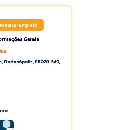
ivindicar Empresa
formações Gerais
468
a, Florianópolis, 88020-540,
orro