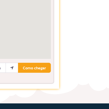
ocalização
Como chegar