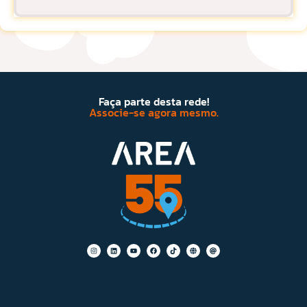
Faça parte desta rede!
Associe-se agora mesmo.