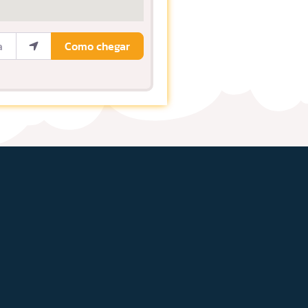
ocalização
Como chegar