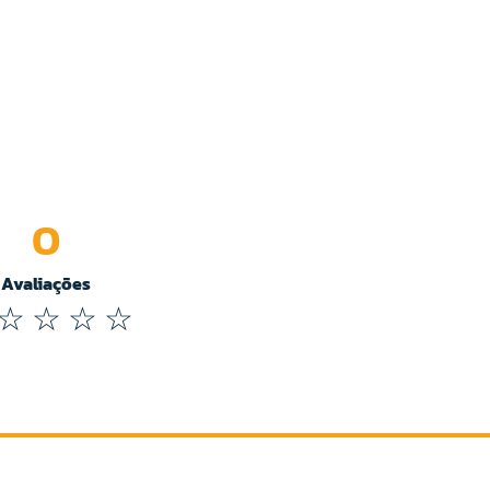
0
Avaliações
☆
☆
☆
☆