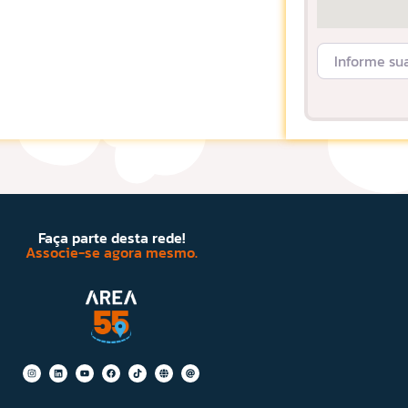
Informe sua L
Faça parte desta rede!
Associe-se agora mesmo.