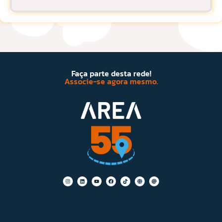
Faça parte desta rede!
Associe-se agora mesmo.