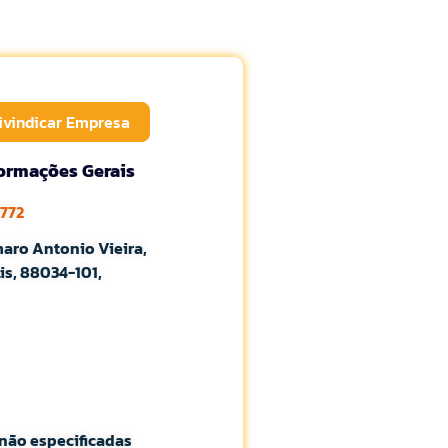
ivindicar Empresa
formações Gerais
3772
aro Antonio Vieira,
is, 88034-101,
não especificadas