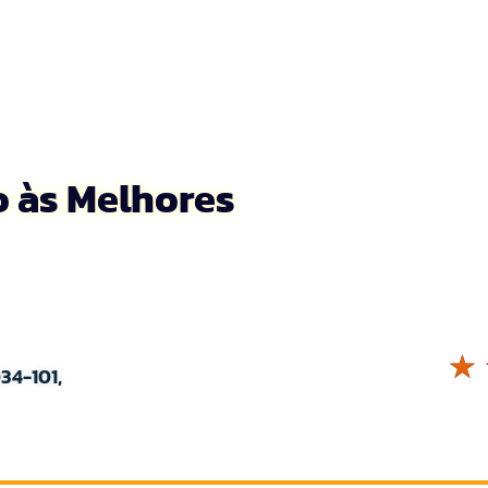
o às Melhores
☆
34-101,