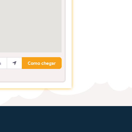
ocalização
Como chegar