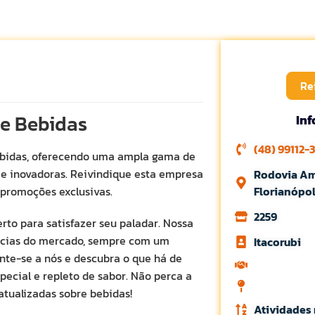
Re
de Bebidas
In
(48) 99112-
ebidas, oferecendo uma ampla gama de
e inovadoras. Reivindique esta empresa
Rodovia Am
 promoções exclusivas.
Florianópol
2259
rto para satisfazer seu paladar. Nossa
ências do mercado, sempre com um
Itacorubi
nte-se a nós e descubra o que há de
cial e repleto de sabor. Não perca a
atualizadas sobre bebidas!
Atividades 