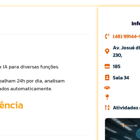
In
(48) 99144
Av. Josué d
230,
185
 IA para diversas funções.
Sala 34
balham 24h por dia, analisam
cados automaticamente.
ência
Atividades 