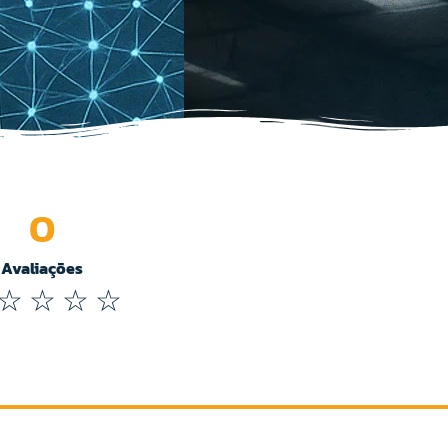
0
Avaliações
☆
☆
☆
☆