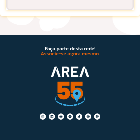
Faça parte desta rede!
Associe-se agora mesmo.