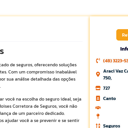
Re
s
In
(48) 3223-5
cado de seguros, oferecendo soluções
Araci Vaz C
entes. Com um compromisso inabalável
750,
por sua análise detalhada das opções
.
727
Canto
ar você na escolha do seguro ideal, seja
 Moises Corretora de Seguros, você não
iança de um parceiro dedicado.
 ajudar você a se prevenir e se sentir
Seguros