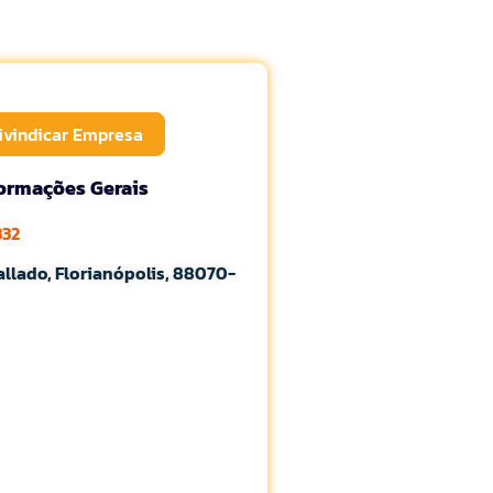
ivindicar Empresa
formações Gerais
332
allado, Florianópolis, 88070-