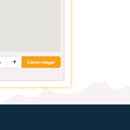
ocalização
Como chegar