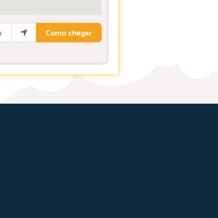
ocalização
Como chegar