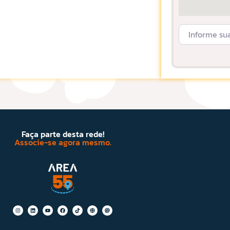
Informe sua L
Faça parte desta rede!
Associe-se agora mesmo.