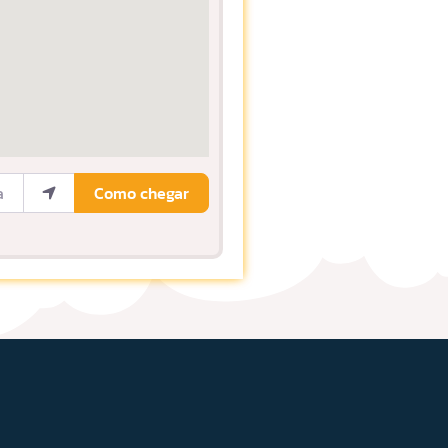
ocalização
Como chegar