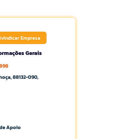
ivindicar Empresa
formações Gerais
7898
lhoça, 88132-090,
 de Apoio