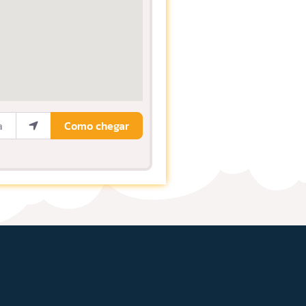
ocalização
Como chegar