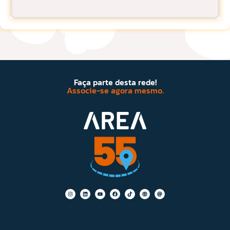
Faça parte desta rede!
Associe-se agora mesmo.