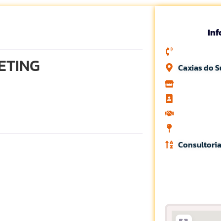
In
ETING
Caxias do Su
Consultoria