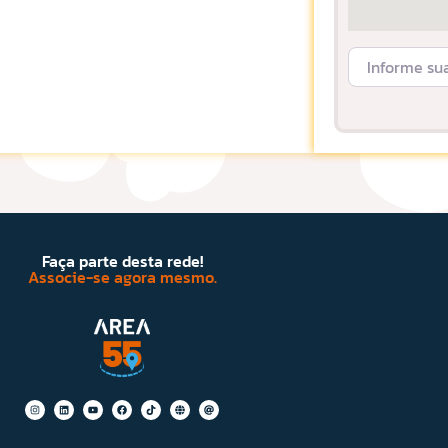
Informe sua L
Faça parte desta rede!
Associe-se agora mesmo.