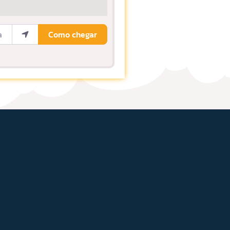
ocalização
Como chegar