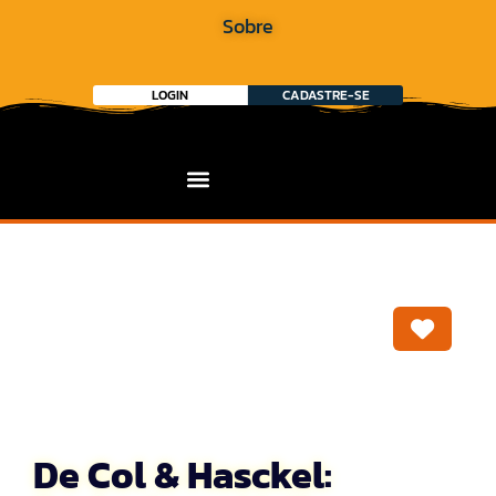
Sobre
LOGIN
CADASTRE-SE
Marca
De Col & Hasckel: