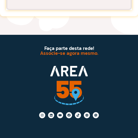
Faça parte desta rede!
Associe-se agora mesmo.