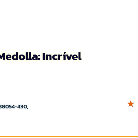
edolla: Incrível
☆
 88054-430,