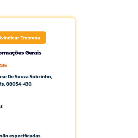
ivindicar Empresa
formações Gerais
435
ose De Souza Sobrinho,
is, 88054-430,
as
não especificadas