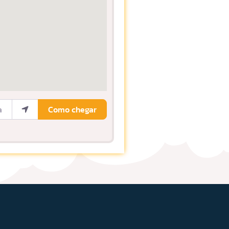
ocalização
Como chegar