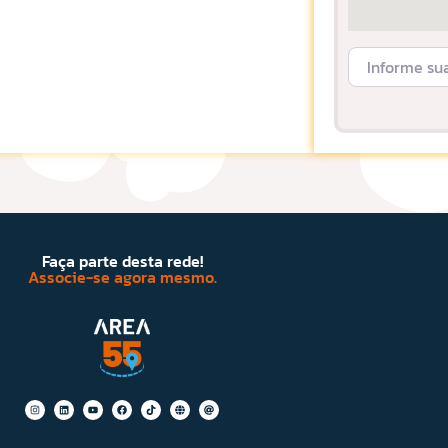
Informe sua L
Faça parte desta rede!
Associe-se agora mesmo.