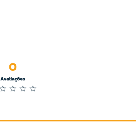
0
Avaliações
☆
☆
☆
☆