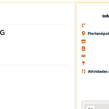
In
RG
Florianópol
Atividades 