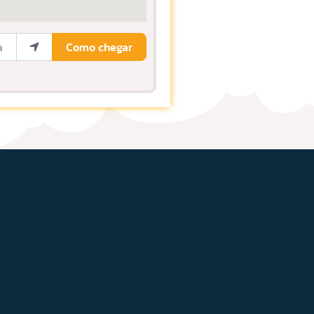
ocalização
Como chegar