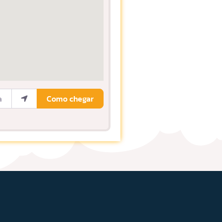
ocalização
Como chegar