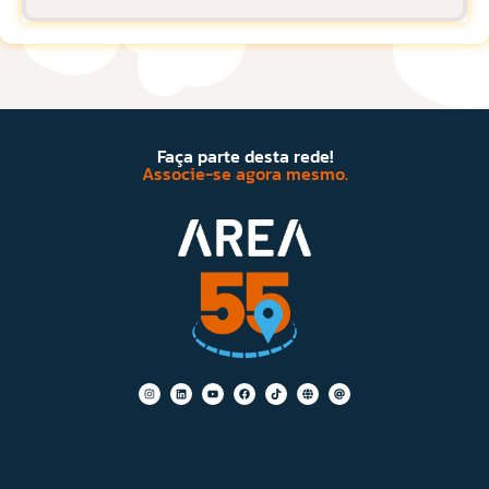
Faça parte desta rede!
Associe-se agora mesmo.