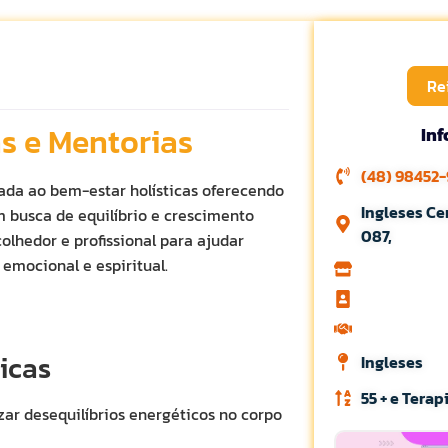
Re
s e Mentorias
In
(48) 98452
da ao bem-estar holísticas oferecendo
Ingleses Ce
 busca de equilíbrio e crescimento
087,
lhedor e profissional para ajudar
emocional e espiritual.
ticas
Ingleses
55 + e Terap
zar desequilíbrios energéticos no corpo