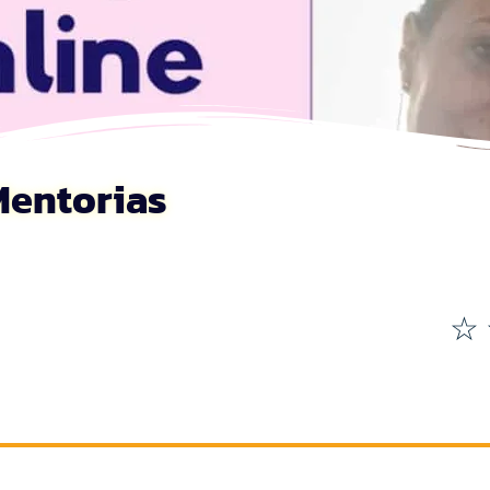
Mentorias
☆