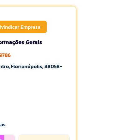
ivindicar Empresa
formações Gerais
-9786
ntro, Florianópolis, 88058-
ias