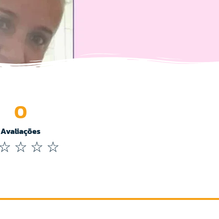
0
Avaliações
☆
☆
☆
☆