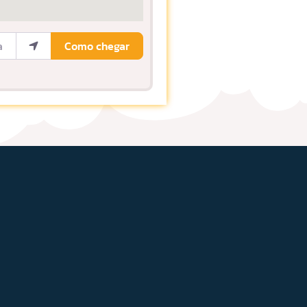
ocalização
Como chegar