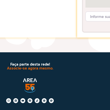
Informe sua L
Faça parte desta rede!
Associe-se agora mesmo.