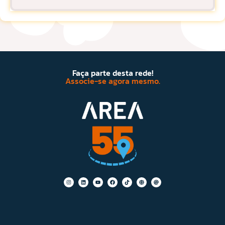
Faça parte desta rede!
Associe-se agora mesmo.