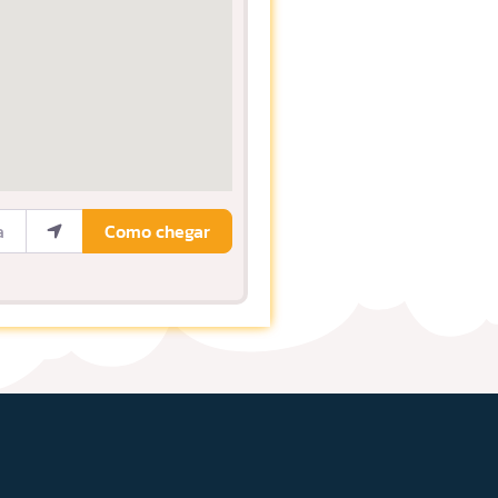
ocalização
Como chegar