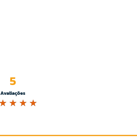
5
Avaliações
☆
☆
☆
☆