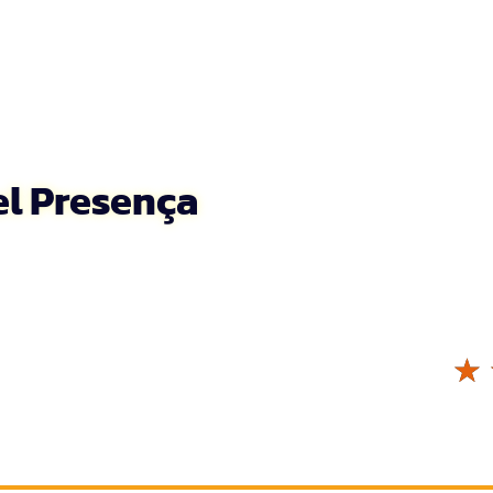
el Presença
☆