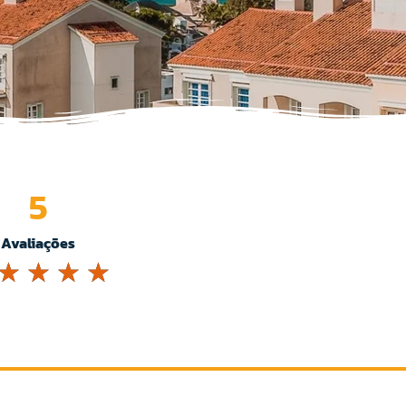
5
Avaliações
☆
☆
☆
☆