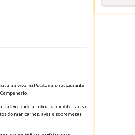
sica ao vivo no Positano, o restaurante
L Campanario.
criativo, onde a culinária mediterrânea
utos do mar, carnes, aves e sobremesas
s, um ao ar livre, perfeito para