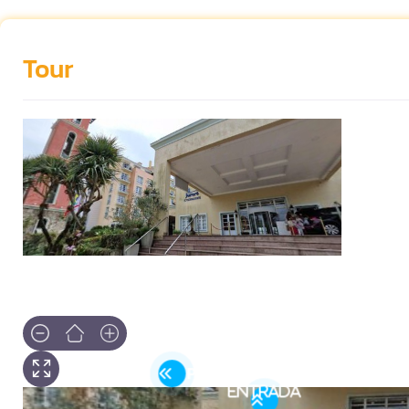
Tour
PSSm02te
ENTRADA