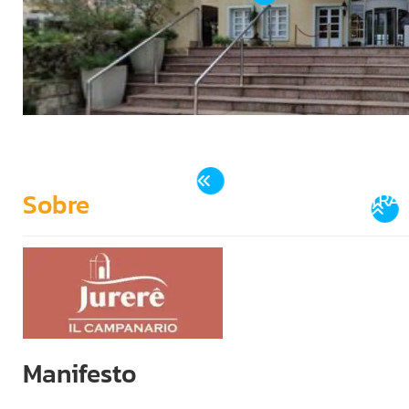
PSSm02te
Sobre
ENTRADA
Manifesto