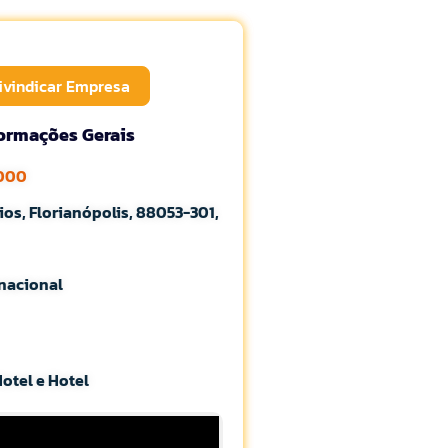
ivindicar Empresa
formações Gerais
6000
ios, Florianópolis, 88053-301,
rnacional
Hotel e Hotel