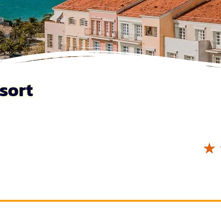
sort
☆