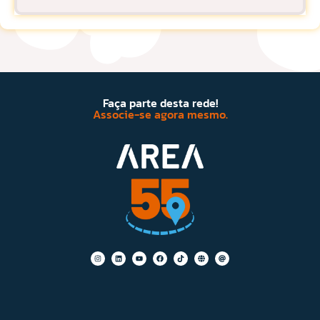
Faça parte desta rede!
Associe-se agora mesmo.