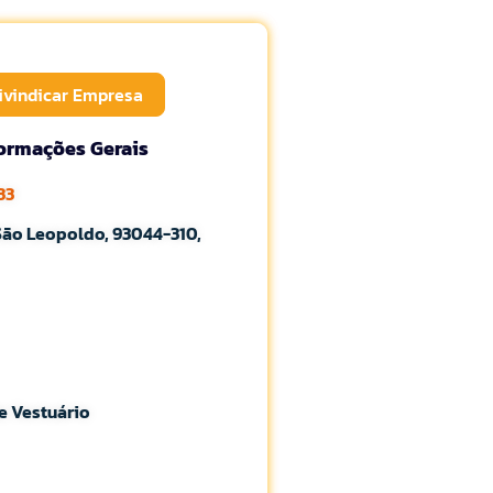
ivindicar Empresa
formações Gerais
33
 São Leopoldo, 93044-310,
e Vestuário