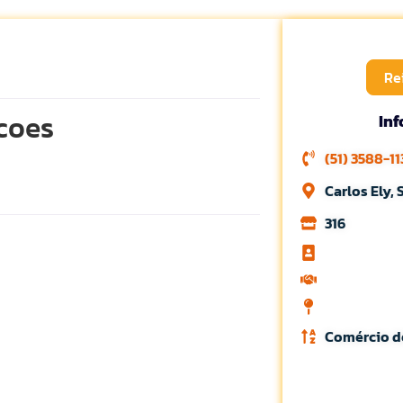
Re
coes
In
(51) 3588-11
Carlos Ely,
316
Comércio d