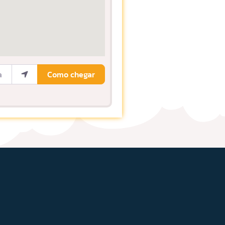
ocalização
Como chegar