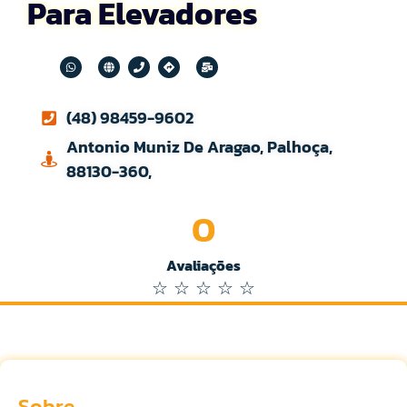
Para Elevadores
(48) 98459-9602
Antonio Muniz De Aragao, Palhoça,
88130-360,
0
Avaliações
☆
☆
☆
☆
☆
Sobre