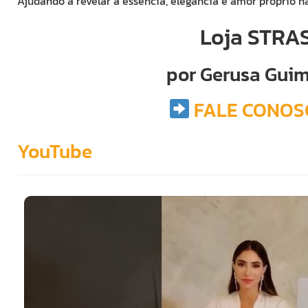
Ajudando a revelar a essência, elegância e amor próprio n
Loja STRA
por Gerusa Gui
FALE CONOS
YouTube