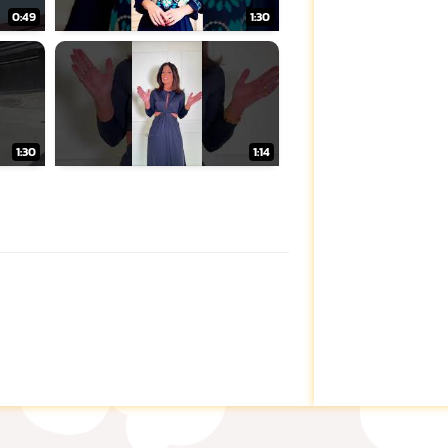
0:49
1:30
1:30
1:14