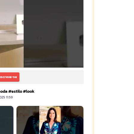
nscreva-se
oda #estilo #look
025 11:59