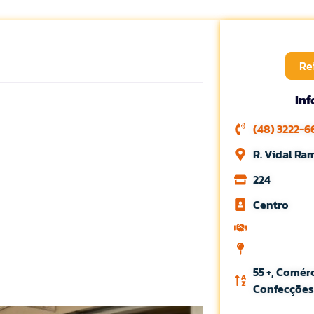
Re
In
(48) 3222-6
R. Vidal Ra
224
Centro
55 +, Comér
Confecções