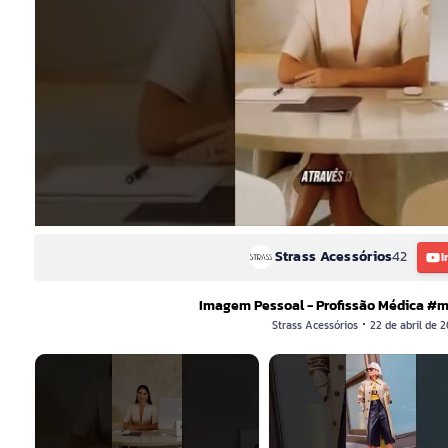
Strass Acessórios
42
I
Imagem Pessoal - Profissão Médica #m
Strass Acessórios
22 de abril de 2