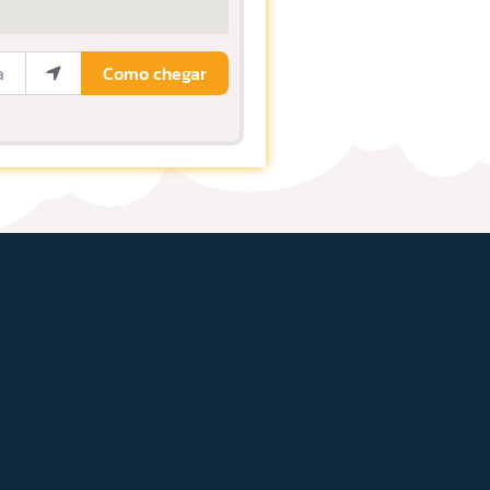
ocalização
Como chegar