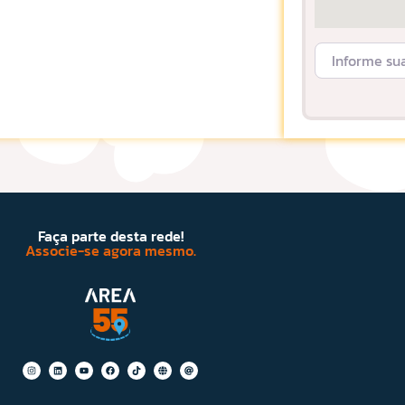
Informe sua L
Faça parte desta rede!
Associe-se agora mesmo.