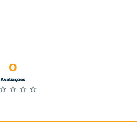
0
Avaliações
☆
☆
☆
☆