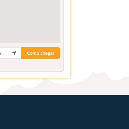
ocalização
Como chegar