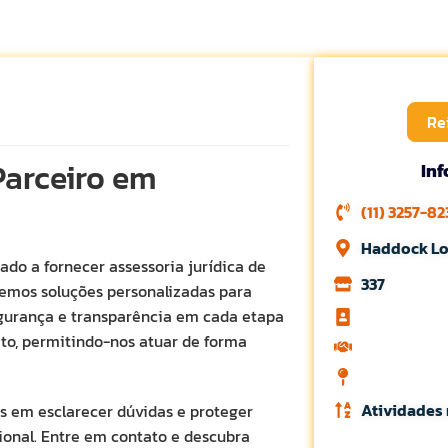
Re
arceiro em
In
(11) 3257-82
Haddock Lob
do a fornecer assessoria jurídica de
337
cemos soluções personalizadas para
egurança e transparência em cada etapa
ito, permitindo-nos atuar de forma
Atividades 
 em esclarecer dúvidas e proteger
ional. Entre em contato e descubra