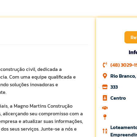
Re
In
(48) 3029-1
construção civil, dedicada a
Rio Branco,
ncia. Com uma equipe qualificada e
ndo soluções inovadoras e
333
te.
Centro
iais, a Magno Martins Construção
s, alicerçando seu compromisso com a
empresa e atualizar suas informações,
Loteamento
os seus serviços. Junte-se a nós e
Empreendi