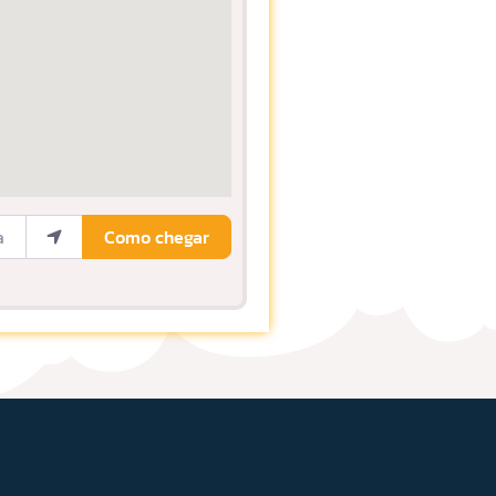
ocalização
Como chegar