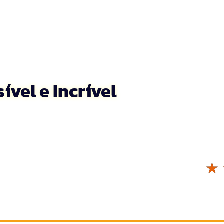
ível e Incrível
☆