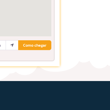
ocalização
Como chegar