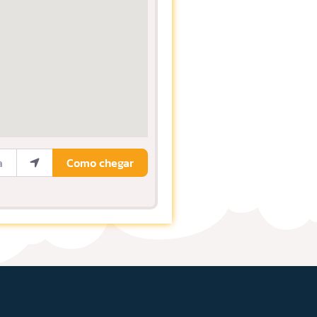
ocalização
Como chegar