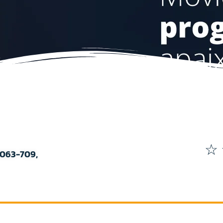
☆
8063-709,