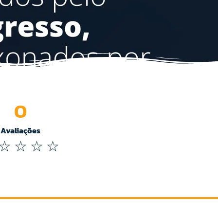
0
Avaliações
☆
☆
☆
☆