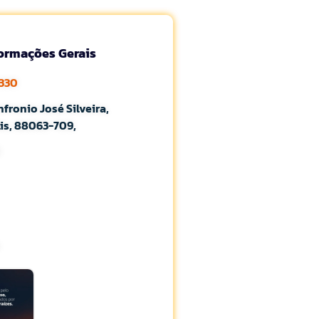
formações Gerais
1330
nfronio José Silveira,
is, 88063-709,
2