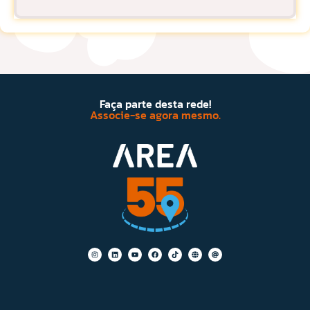
Faça parte desta rede!
Associe-se agora mesmo.