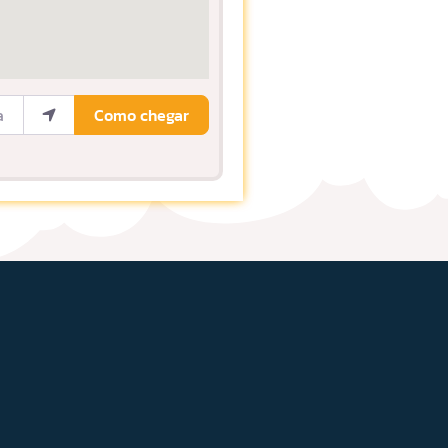
ocalização
Como chegar