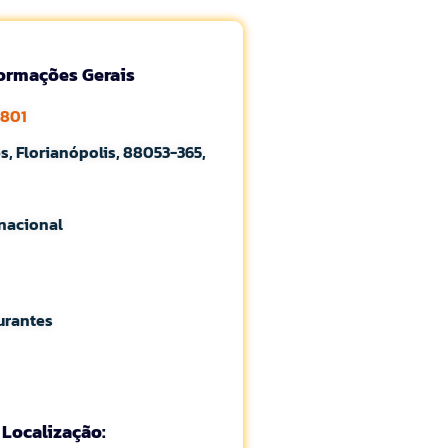
formações Gerais
6801
, Florianópolis, 88053-365,
rnacional
aurantes
Localização: