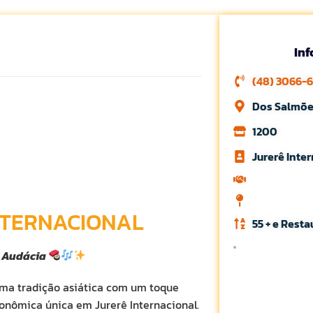
In
(48) 3066-
Dos Salmões
1200
Jurerê Inte
NTERNACIONAL
55 + e Rest
 Audácia
uma tradição asiática com um toque
onômica única em Jurerê Internacional.