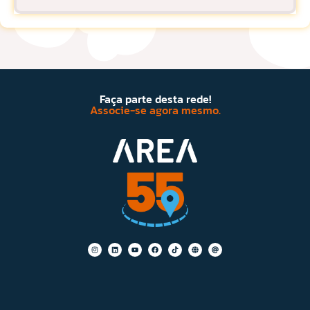
Faça parte desta rede!
Associe-se agora mesmo.