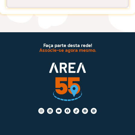
Faça parte desta rede!
Associe-se agora mesmo.