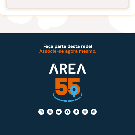
Faça parte desta rede!
Associe-se agora mesmo.