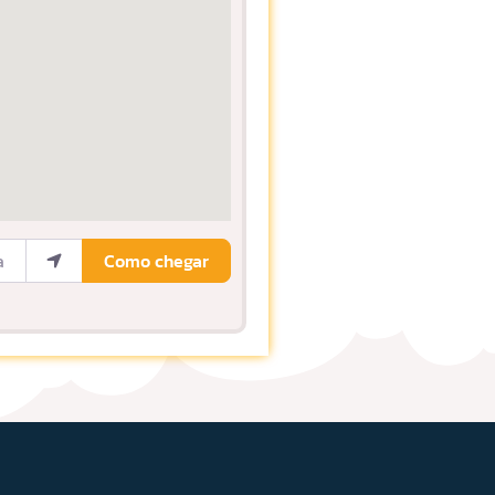
ocalização
Como chegar