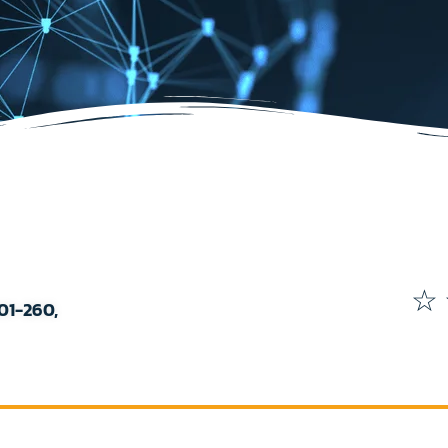
☆
01-260,