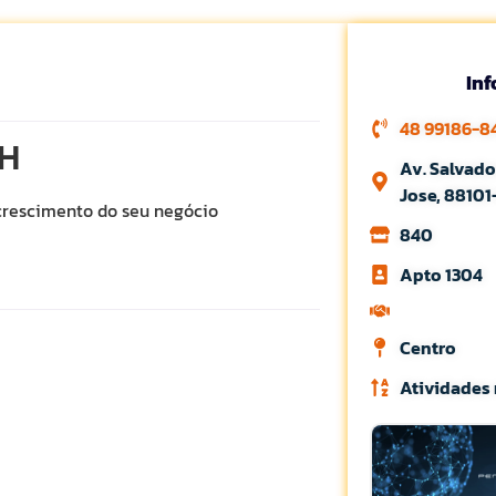
In
48 99186-8
H
Av. Salvado
Jose, 88101
 crescimento do seu negócio
840
Apto 1304
Centro
Atividades 