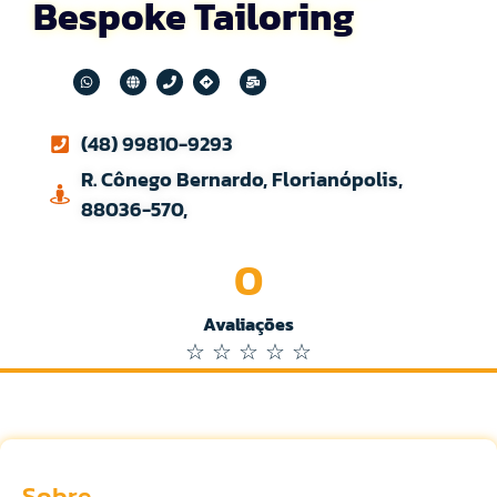
Bespoke Tailoring
(48) 99810-9293
R. Cônego Bernardo, Florianópolis,
88036-570,
0
Avaliações
☆
☆
☆
☆
☆
Sobre