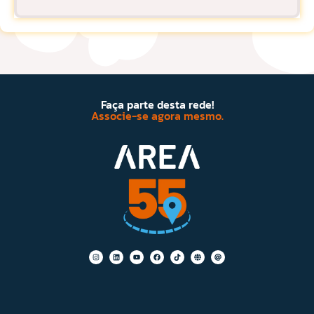
Faça parte desta rede!
Associe-se agora mesmo.