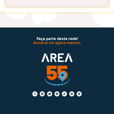
Faça parte desta rede!
Associe-se agora mesmo.